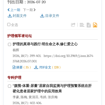
刊出日期：2026-07-20
上一期
下一期
封面文件
目录文件
|
全选
护理领军者论坛
护理的真谛与践行:明生命之本,修仁爱之心
杨辉
2026, 18(7): 399-401.
https://doi.org/10.3969/j.issn.1674-
3768.2026.07.001
(
35
)
(
128
)
摘要
PDF全文
专科护理
“腹围-体重-尿量”居家自我监测与护理预警系统在肝
硬化患者居家护理中的应用效果
李豪, 陈梅, 黄清芬, 韦婷, 张庆梅
2026, 18(7): 402-406.