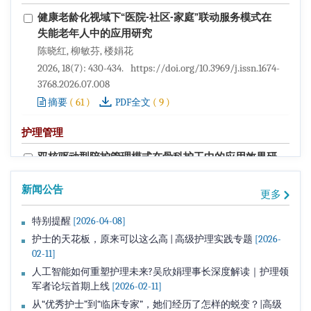
健康老龄化视域下“医院-社区-家庭”联动服务模式在
失能老年人中的应用研究
陈晓红, 柳敏芬, 楼娟花
2026, 18(7): 430-434.
https://doi.org/10.3969/j.issn.1674-
3768.2026.07.008
(
61
)
(
9
)
摘要
PDF全文
护理管理
双核驱动型陪护管理模式在骨科护工中的应用效果研
究
新闻公告
许鎏芳
更多
2026, 18(7): 435-439.
https://doi.org/10.3969/j.issn.1674-
特别提醒
[2026-04-08]
3768.2026.07.009
护士的天花板，原来可以这么高 | 高级护理实践专题
[2026-
(
72
)
(
95
)
摘要
PDF全文
02-11]
失禁专科护理门诊管理规范的构建
人工智能如何重塑护理未来?吴欣娟理事长深度解读｜护理领
军者论坛首期上线
[2026-02-11]
周春梅, 吴修华, 付莉丽, 徐卫芳, 樊帆
从“优秀护士”到“临床专家”，她们经历了怎样的蜕变？|高级
2026, 18(7): 440-445.
https://doi.org/10.3969/j.issn.1674-