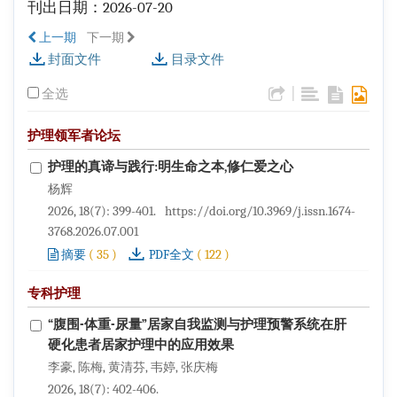
刊出日期：2026-07-20
上一期
下一期
封面文件
目录文件
|
全选
护理领军者论坛
护理的真谛与践行:明生命之本,修仁爱之心
杨辉
2026, 18(7): 399-401.
https://doi.org/10.3969/j.issn.1674-
3768.2026.07.001
(
35
)
(
122
)
摘要
PDF全文
专科护理
“腹围-体重-尿量”居家自我监测与护理预警系统在肝
硬化患者居家护理中的应用效果
李豪, 陈梅, 黄清芬, 韦婷, 张庆梅
2026, 18(7): 402-406.