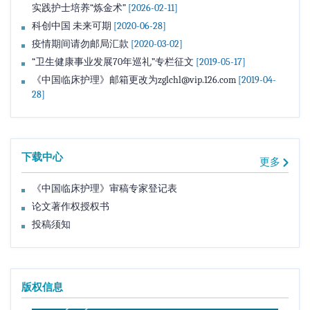
实践护士培养“炼金术”
[2026-02-11]
3768.2026.07.010
科创中国 未来可期
[2020-06-28]
(
82
)
(
13
)
摘要
PDF全文
疫情期间请勿邮局汇款
[2020-03-02]
调查研究
“卫生健康事业发展70年巡礼”专栏征文
[2019-05-17]
《中国临床护理》邮箱更改为zglchl@vip.126.com
[2019-04-
低年资护士工作不稳定现状及其影响因素分析
28]
陈婉莹, 赵梅凤
2026, 18(7): 446-450.
https://doi.org/10.3969/j.issn.1674-
3768.2026.07.011
(
66
)
(
111
)
摘要
PDF全文
下载中心
更多
综述
《中国临床护理》审稿专家登记表
论文著作权授权书
我国麻醉专科护士岗位管理现状及发展对策研究
投稿须知
邓珊, 刘雁, 周利军, 徐红艳
2026, 18(7): 451-455.
https://doi.org/10.3969/j.issn.1674-
3768.2026.07.012
(
62
)
(
14
)
摘要
PDF全文
版权信息
情景模拟教学在新护士培训中的应用现状与优化路径