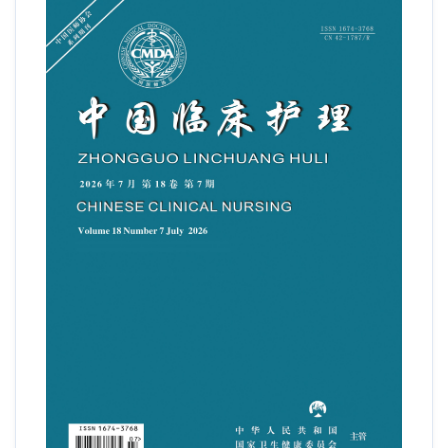
黄程, 田春凤, 李涵, 卢铁霞, 刘茜
2026, 18(7): 456-461.
https://doi.org/10.3969/j.issn.1674-
3768.2026.07.013
(
58
)
(
8
)
摘要
PDF全文
个案护理
1例全身型重症肌无力合并肺部感染继发肌无力危象
患者的护理
张奕纯, 周松
2026, 18(7): 462-465.
https://doi.org/10.3969/j.issn.1674-
3768.2026.07.014
(
66
)
(
94
)
摘要
PDF全文