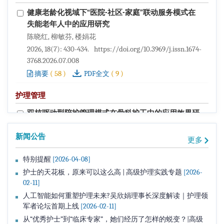
健康老龄化视域下“医院-社区-家庭”联动服务模式在
失能老年人中的应用研究
陈晓红, 柳敏芬, 楼娟花
2026, 18(7): 430-434.
https://doi.org/10.3969/j.issn.1674-
3768.2026.07.008
(
58
)
(
9
)
摘要
PDF全文
护理管理
双核驱动型陪护管理模式在骨科护工中的应用效果研
究
新闻公告
许鎏芳
更多
2026, 18(7): 435-439.
https://doi.org/10.3969/j.issn.1674-
特别提醒
[2026-04-08]
3768.2026.07.009
护士的天花板，原来可以这么高 | 高级护理实践专题
[2026-
(
70
)
(
95
)
摘要
PDF全文
02-11]
失禁专科护理门诊管理规范的构建
人工智能如何重塑护理未来?吴欣娟理事长深度解读｜护理领
军者论坛首期上线
[2026-02-11]
周春梅, 吴修华, 付莉丽, 徐卫芳, 樊帆
从“优秀护士”到“临床专家”，她们经历了怎样的蜕变？|高级
2026, 18(7): 440-445.
https://doi.org/10.3969/j.issn.1674-